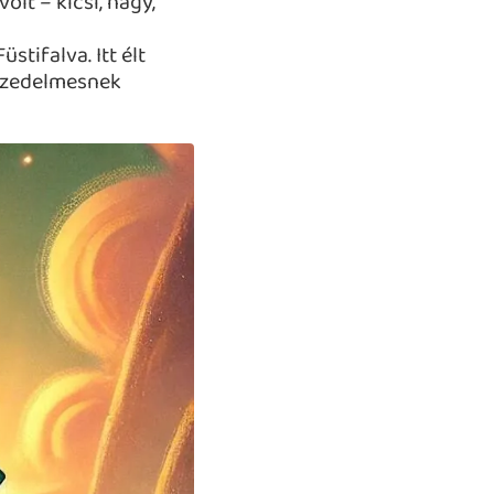
lt – kicsi, nagy,
tifalva. Itt élt
veszedelmesnek