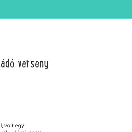
kádó verseny
, volt egy