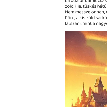
birodalom, amit csak
zöld, lila, tüskés hát
Nem messze onnan, eg
Pörc, a kis zöld sárk
látszani, mint a nagy