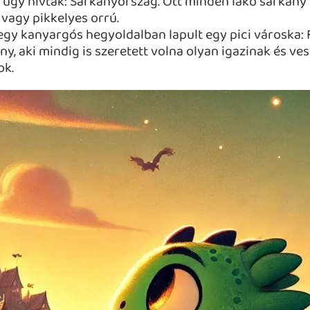
 úgy hívtak: Sárkányország. Ott minden lakó sárkány vo
ú vagy pikkelyes orrú.
y kanyargós hegyoldalban lapult egy pici városka: Füs
ány, aki mindig is szeretett volna olyan igazinak és 
ok.