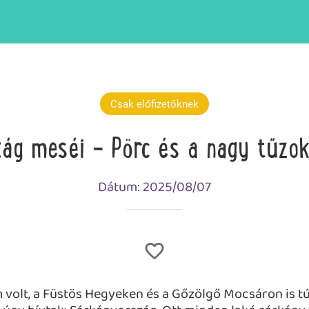
Csak előfizetőknek
ág meséi - Pörc és a nagy tűzo
Dátum: 2025/08/07
m volt, a Füstös Hegyeken és a Gőzölgő Mocsáron is túl