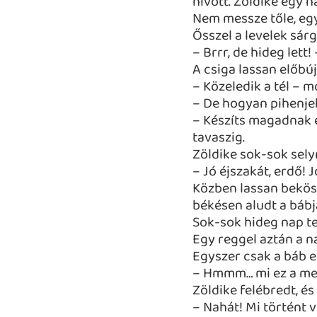
hívott. Zöldike egy n
Nem messze tőle, egy
Ősszel a levelek sár
– Brrr, de hideg lett
A csiga lassan előbúj
– Közeledik a tél – m
– De hogyan pihenjek
– Készíts magadnak 
tavaszig.
Zöldike sok-sok sely
– Jó éjszakát, erdő! 
Közben lassan bekösz
békésen aludt a bábj
Sok-sok hideg nap tel
Egy reggel aztán a na
Egyszer csak a báb e
– Hmmm… mi ez a mele
Zöldike felébredt, és
– Nahát! Mi történt 