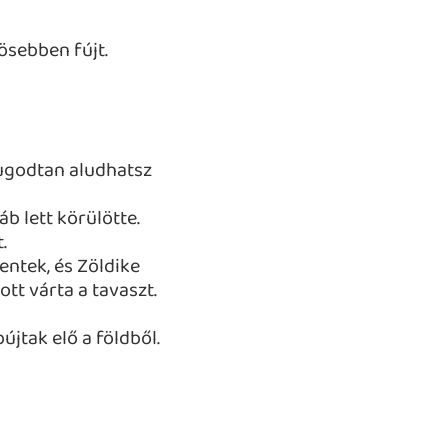
ösebben fújt.
yugodtan aludhatsz
b lett körülötte.
.
entek, és Zöldike
tt várta a tavaszt.
újtak elő a földből.