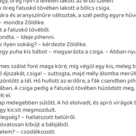
agy, öreg nyírfa levelén lakott az erdő szélén.
 öreg fatuskó tövében lakott a bölcs csiga.
gára és aranyszínűre változtak, a szél pedig egyre hűv
! – mondta Zöldike.
t a fatuskó tövéből.
ondta. – Ideje pihenni.
 ilyen sokáig? – kérdezte Zöldike.
egy puha kis bábot – magyarázta a csiga. – Abban n
mes szálat font maga köré, míg végül egy kis, meleg bá
Jó éjszakát, csiga! – suttogta, majd mély álomba merült
öntött a tél. Hó hullott az erdőre, a fák csendben pih
ában. A csiga pedig a fatuskó tövében húzódott meg, o
t el.
p melegebben sütött. A hó elolvadt, és apró virágok b
gy kicsit megmozdult.
gség? – hallatszott belülről.
 óvatosan kibújt a bábjából.
velem? – csodálkozott.