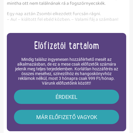
mintha ott nem találnának rá a fogszörnyecskék.
Egy nap aztán Zsombi elkezdett furcsán rágni.
– Au! – kiáltott fel ebéd közben. – Valami fáj a számban!
Előfizetői tartalom
Mindig találsz ingyenesen hozzáférhető mesét az
alkalmazásban, de ez a mese csak előfizetők számára
jelenik meg teljes terjedelemben. Korlátlan hozzáférés az
összes meséhez, színezőhöz és hangoskönyvhöz
reklámok nélkül, most 3 hónapra csak 999 Ft/hónap.
Várunk előfizetőink között!
ÉRDEKEL
MÁR ELŐFIZETŐ VAGYOK