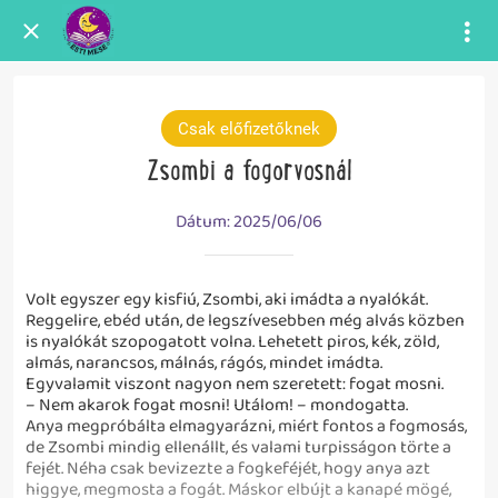
Csak előfizetőknek
Zsombi a fogorvosnál
Dátum: 2025/06/06
Volt egyszer egy kisfiú, Zsombi, aki imádta a nyalókát.
Reggelire, ebéd után, de legszívesebben még alvás közben
is nyalókát szopogatott volna. Lehetett piros, kék, zöld,
almás, narancsos, málnás, rágós, mindet imádta.
Egyvalamit viszont nagyon nem szeretett: fogat mosni.
– Nem akarok fogat mosni! Utálom! – mondogatta.
Anya megpróbálta elmagyarázni, miért fontos a fogmosás,
de Zsombi mindig ellenállt, és valami turpisságon törte a
fejét. Néha csak bevizezte a fogkeféjét, hogy anya azt
higgye, megmosta a fogát. Máskor elbújt a kanapé mögé,