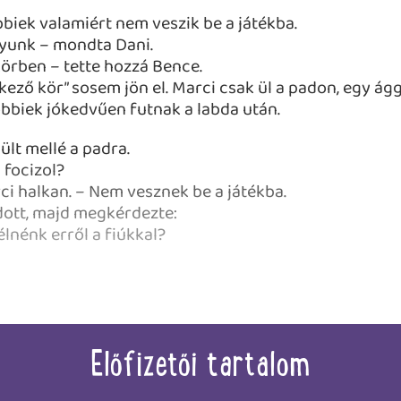
iek valamiért nem veszik be a játékba.
yunk – mondta Dani.
örben – tette hozzá Bence.
ező kör” sosem jön el. Marci csak ül a padon, egy ágg
bbiek jókedvűen futnak a labda után.
ült mellé a padra.
 focizol?
i halkan. – Nem vesznek be a játékba.
dott, majd megkérdezte:
élnénk erről a fiúkkal?
Előfizetői tartalom