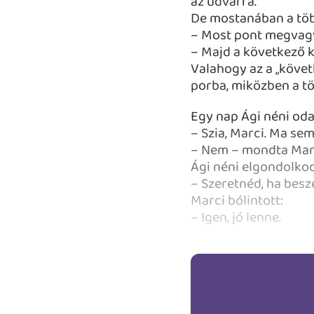
az udvarra.
De mostanában a több
– Most pont megvag
– Majd a következő k
Valahogy az a „követk
porba, miközben a tö
Egy nap Ági néni oda
– Szia, Marci. Ma sem
– Nem – mondta Marc
Ági néni elgondolko
– Szeretnéd, ha besz
Marci bólintott:
– Igen, jó lenne.