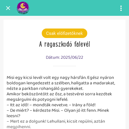
Csak előfizetőknek
A ragaszkodó falevél
Dátum: 2025/06/22
Misi egy kicsi levél volt egy nagy hársfán. Egész nyáron
boldogan lengedezett a szélben, hallgatta a madarakat,
nézte a parkban rohangáló gyerekeket.
Amikor beköszöntött az ősz, a testvérei sorra kezdtek
megsárgulni és potyogni lefelé.
– Itt az idő! – mondták nevetve. – Irány a föld!
– De miért? – kérdezte Misi. – Olyan jó itt fenn. Minek
leesni?
– Mert ez a dolgunk! Lehullani, kicsit repülni, aztán
megpihenni.