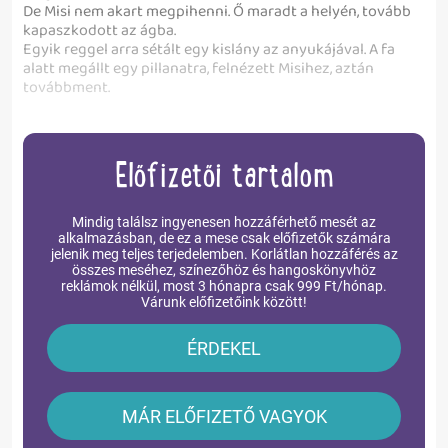
De Misi nem akart megpihenni. Ő maradt a helyén, tovább
kapaszkodott az ágba.
Egyik reggel arra sétált egy kislány az anyukájával. A fa
alatt megállt egy pillanatra, felnézett Misihez, aztán
továbbment.
Előfizetői tartalom
Mindig találsz ingyenesen hozzáférhető mesét az
alkalmazásban, de ez a mese csak előfizetők számára
jelenik meg teljes terjedelemben. Korlátlan hozzáférés az
összes meséhez, színezőhöz és hangoskönyvhöz
reklámok nélkül, most 3 hónapra csak 999 Ft/hónap.
Várunk előfizetőink között!
ÉRDEKEL
MÁR ELŐFIZETŐ VAGYOK