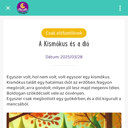
Csak előfizetőknek
A Kismókus és a dió
Dátum: 2025/03/28
Egyszer volt, hol nem volt, volt egyszer egy kismókus.
Kismókus talált egy hatalmas diót az erdőben. Nagyon
megörült, arra gondolt, milyen jól lesz majd megenni télen.
Boldogan szökdécselt vele az ösvényen.
Egyszer csak megbotlott egy gyökérben, és a dió kigurult a
mancsából.