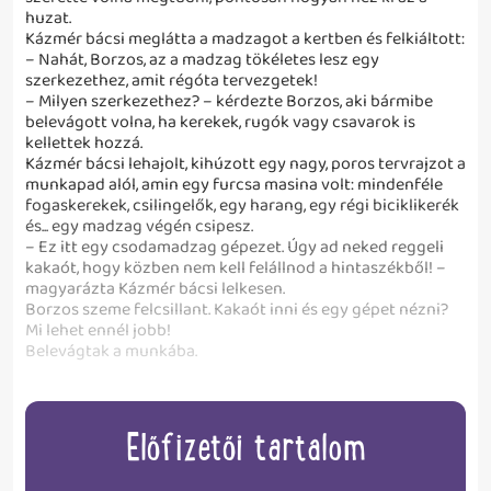
huzat.
Kázmér bácsi meglátta a madzagot a kertben és felkiáltott:
– Nahát, Borzos, az a madzag tökéletes lesz egy
szerkezethez, amit régóta tervezgetek!
– Milyen szerkezethez? – kérdezte Borzos, aki bármibe
belevágott volna, ha kerekek, rugók vagy csavarok is
kellettek hozzá.
Kázmér bácsi lehajolt, kihúzott egy nagy, poros tervrajzot a
munkapad alól, amin egy furcsa masina volt: mindenféle
fogaskerekek, csilingelők, egy harang, egy régi biciklikerék
és... egy madzag végén csipesz.
– Ez itt egy csodamadzag gépezet. Úgy ad neked reggeli
kakaót, hogy közben nem kell felállnod a hintaszékből! –
magyarázta Kázmér bácsi lelkesen.
Borzos szeme felcsillant. Kakaót inni és egy gépet nézni?
Mi lehet ennél jobb!
Belevágtak a munkába.
Előfizetői tartalom