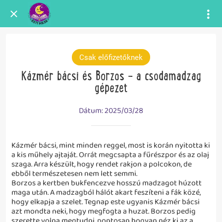
Csak előfizetőknek
Kázmér bácsi és Borzos - a csodamadzag
gépezet
Dátum: 2025/03/28
Kázmér bácsi, mint minden reggel, most is korán nyitotta ki
a kis műhely ajtaját. Orrát megcsapta a fűrészpor és az olaj
szaga. Arra készült, hogy rendet rakjon a polcokon, de
ebből természetesen nem lett semmi.
Borzos a kertben bukfencezve hosszú madzagot húzott
maga után. A madzagból hálót akart feszíteni a fák közé,
hogy elkapja a szelet. Tegnap este ugyanis Kázmér bácsi
azt mondta neki, hogy megfogta a huzat. Borzos pedig
szerette volna megtudni, pontosan hogyan néz ki az a