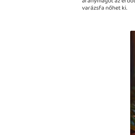
aranymagot az erdőbe
varázsfa nőhet ki.