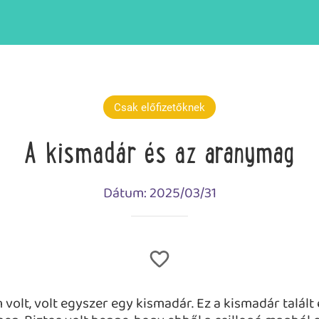
Csak előfizetőknek
A kismadár és az aranymag
Dátum: 2025/03/31
 volt, volt egyszer egy kismadár. Ez a kismadár talált