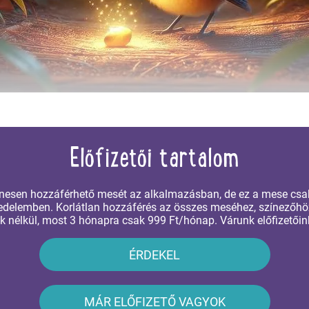
Előfizetői tartalom
enesen hozzáférhető mesét az alkalmazásban, de ez a mese csa
erjedelemben. Korlátlan hozzáférés az összes meséhez, színező
k nélkül, most 3 hónapra csak 999 Ft/hónap. Várunk előfizetőink
ÉRDEKEL
MÁR ELŐFIZETŐ VAGYOK