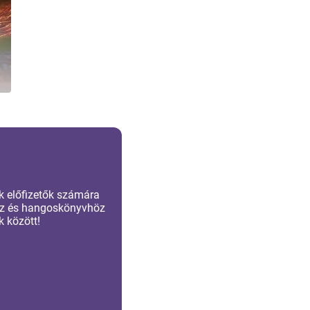
k előfizetők számára
höz és hangoskönyvhöz
 között!