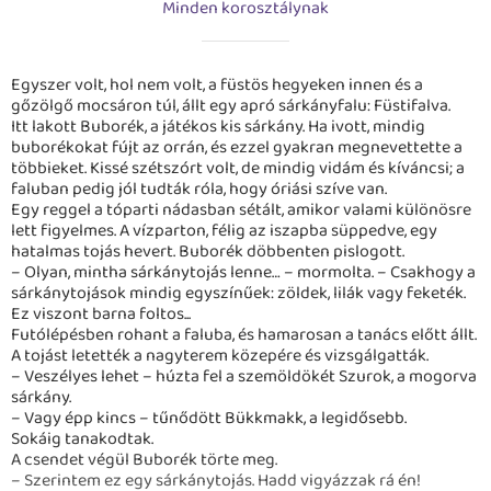
Minden korosztálynak
Egyszer volt, hol nem volt, a füstös hegyeken innen és a
gőzölgő mocsáron túl, állt egy apró sárkányfalu: Füstifalva.
Itt lakott Buborék, a játékos kis sárkány. Ha ivott, mindig
buborékokat fújt az orrán, és ezzel gyakran megnevettette a
többieket. Kissé szétszórt volt, de mindig vidám és kíváncsi; a
faluban pedig jól tudták róla, hogy óriási szíve van.
Egy reggel a tóparti nádasban sétált, amikor valami különösre
lett figyelmes. A vízparton, félig az iszapba süppedve, egy
hatalmas tojás hevert. Buborék döbbenten pislogott.
– Olyan, mintha sárkánytojás lenne… – mormolta. – Csakhogy a
sárkánytojások mindig egyszínűek: zöldek, lilák vagy feketék.
Ez viszont barna foltos...
Futólépésben rohant a faluba, és hamarosan a tanács előtt állt.
A tojást letették a nagyterem közepére és vizsgálgatták.
– Veszélyes lehet – húzta fel a szemöldökét Szurok, a mogorva
sárkány.
– Vagy épp kincs – tűnődött Bükkmakk, a legidősebb.
Sokáig tanakodtak.
A csendet végül Buborék törte meg.
– Szerintem ez egy sárkánytojás. Hadd vigyázzak rá én!