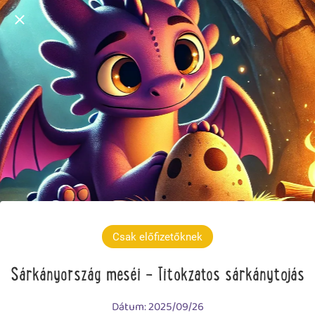
Csak előfizetőknek
Sárkányország meséi - Titokzatos sárkánytojás
Dátum: 2025/09/26