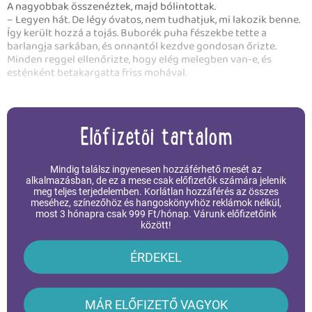
A nagyobbak összenéztek, majd bólintottak.
– Legyen hát. De légy óvatos, nem tudhatjuk, mi lakozik benne.
Így került hozzá a tojás. Buborék puha fészekbe tette a
barlangja sarkában, és onnantól kezdve gondosan őrizte.
Minden reggel ellenőrizte, hogy elég melegben van-e, és
esténként betakargatta friss mohával.
Előfizetői tartalom
Mindig találsz ingyenesen hozzáférhető mesét az
alkalmazásban, de ez a mese csak előfizetők számára jelenik
meg teljes terjedelemben. Korlátlan hozzáférés az összes
meséhez, színezőhöz és hangoskönyvhöz reklámok nélkül,
most 3 hónapra csak 999 Ft/hónap. Várunk előfizetőink
között!
ÉRDEKEL
MÁR ELŐFIZETŐ VAGYOK