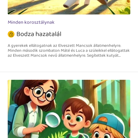
Minden korosztálynak
Bodza hazatalál
A gyerekek ellátogatnak az Elveszett Mancsok állatmenhelyre.
Minden második szombaton Máté és Luca a szüleikkel ellátogattak
az Elveszett Mancsok nevű állatmenhelyre. Segítettek kutyát
sétáltatni, friss vizet öntöttek a tálakba, megsimogatták a cicákat
és beszélgettek az állatokkal. Már amelyikkel lehetett.