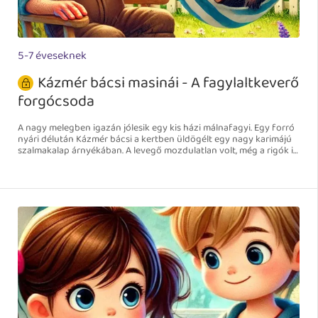
5-7 éveseknek
Kázmér bácsi masinái - A fagylaltkeverő
forgócsoda
A nagy melegben igazán jólesik egy kis házi málnafagyi. Egy forró
nyári délután Kázmér bácsi a kertben üldögélt egy nagy karimájú
szalmakalap árnyékában. A levegő mozdulatlan volt, még a rigók is
csak félhangosan fütyültek.