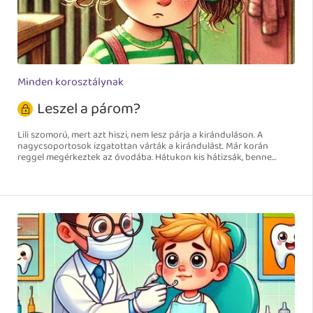
Minden korosztálynak
Leszel a párom?
Lili szomorú, mert azt hiszi, nem lesz párja a kiránduláson. A
nagycsoportosok izgatottan várták a kirándulást. Már korán
reggel megérkeztek az óvodába. Hátukon kis hátizsák, benne
uzsonna, víz, esőkabát és a kötelező váltózokni, amire az óvó néni
külön is felhívta a figyelmet.