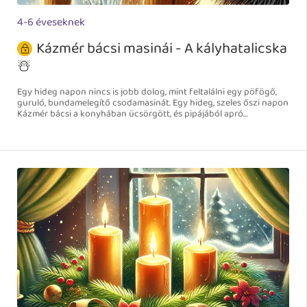
4-6 éveseknek
Kázmér bácsi masinái - A kályhatalicska
☃️
Egy hideg napon nincs is jobb dolog, mint feltalálni egy pöfögő,
guruló, bundamelegítő csodamasinát. Egy hideg, szeles őszi napon
Kázmér bácsi a konyhában ücsörgött, és pipájából apró
füstkarikákat eregetett. A kályhában ropogott a tűz, a víz melegen
gőzölgött a teafőzőben.