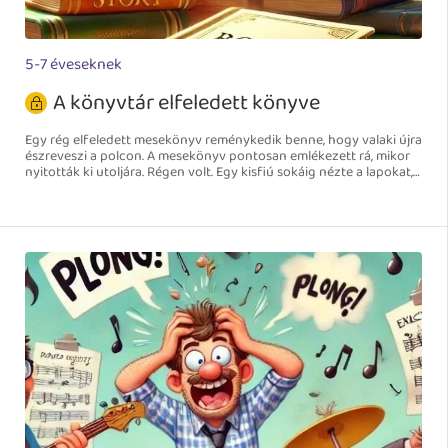
5-7 éveseknek
A könyvtár elfeledett könyve
Egy rég elfeledett mesekönyv reménykedik benne, hogy valaki újra
észreveszi a polcon. A mesekönyv pontosan emlékezett rá, mikor
nyitották ki utoljára. Régen volt. Egy kisfiú sokáig nézte a lapokat,
aztán óvatosan megsimogatta a borítóját, mielőtt becsukta. A
könyv azóta is őrizte azt a pillanatot.