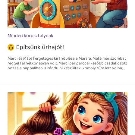
Minden korosztálynak
Építsünk űrhajót!
Marci és Máté fergeteges kirándulása a Marsra. Máté már szombat
reggel fél hétkor ébren volt. Marci pár perccel később csatlakozott
hozzá a nappaliban. Kirándulni készültek: komoly túra lett volna,
hátizsákkal és uzsonnával. Talán még vargánya gombát is találtak
volna, de az eső elrontotta az egészet.