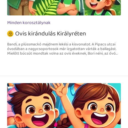
Minden korosztálynak
Ovis kirándulás Királyréten
Bandi, a plüssmackó majdnem lekési a kisvonatot. A Pipacs utcai
óvodában a nagycsoportosok már izgatottan várták a ballagást.
Mielőtt búcsút mondtak volna az ovis éveknek, Bori néni, az óvó
néni izgalmas meglepetéssel állt elő: