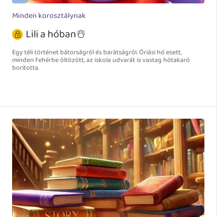
Minden korosztálynak
Lili a hóban☃️
Egy téli történet bátorságról és barátságról. Óriási hó esett,
minden fehérbe öltözött, az iskola udvarát is vastag hótakaró
borította.