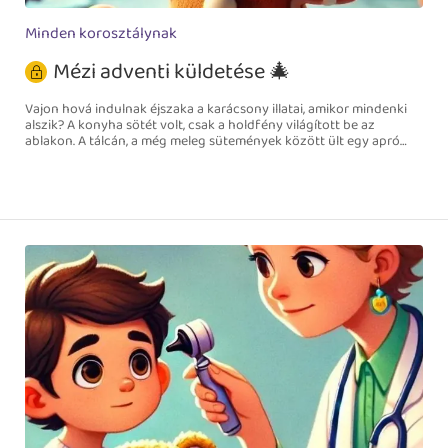
Minden korosztálynak
Mézi adventi küldetése 🎄
Vajon hová indulnak éjszaka a karácsony illatai, amikor mindenki
alszik? A konyha sötét volt, csak a holdfény világított be az
ablakon. A tálcán, a még meleg sütemények között ült egy apró
figura. Mézes mosolya kicsit csálé volt, a lába cukormázból készült,
és büszkén kihúzta magát. Ő volt Mézi, a kis mézeskalács emberke.