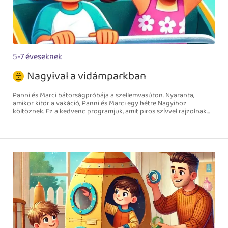
5-7 éveseknek
Nagyival a vidámparkban
Panni és Marci bátorságpróbája a szellemvasúton. Nyaranta,
amikor kitör a vakáció, Panni és Marci egy hétre Nagyihoz
költöznek. Ez a kedvenc programjuk, amit piros szívvel rajzolnak
be a naptárba.