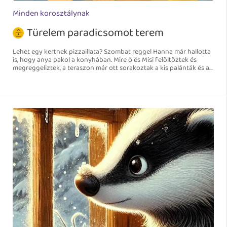
Minden korosztálynak
Türelem paradicsomot terem
Lehet egy kertnek pizzaillata? Szombat reggel Hanna már hallotta
is, hogy anya pakol a konyhában. Mire ő és Misi felöltöztek és
megreggeliztek, a teraszon már ott sorakoztak a kis palánták és a
magos zacskók.