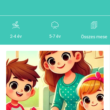
2-4 év
5-7 év
Összes mese