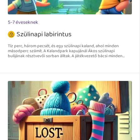
5-7 éveseknek
Szülinapi labirintus
Tíz perc, három pecsét, és egy szülinapi kaland, ahol minden
másodperc számít. A Kalandpark kapujánál Ákos szülinapi
bulijának résztvevői sorban álltak. A játékvezető bácsi minden
kétfős csapatnak adott egy lapot, rajta három üres körrel.