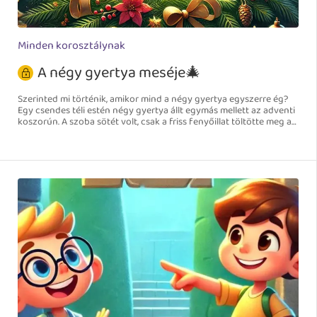
Minden korosztálynak
A négy gyertya meséje🎄
Szerinted mi történik, amikor mind a négy gyertya egyszerre ég?
Egy csendes téli estén négy gyertya állt egymás mellett az adventi
koszorún. A szoba sötét volt, csak a friss fenyőillat töltötte meg a
levegőt. Tudták, hogy közeleg a karácsony. Azt is tudták, hogy
négy héten át várják majd az ünnepet, és minden vasárnap egy új
gyertya kel életre.