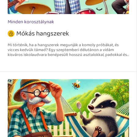
Minden korosztálynak
Mókás hangszerek
Mi történik, ha a hangszerek megunják a komoly próbákat, és
vicces kedvük támad? Egy szeptemberi délutánon a vidám
kisváros iskolaudvara benépesült hosszú asztalokkal, padokkal és
színes lufikkal. A szülők lelkesen pakolták a székeket, terítettek,
díszítettek, miközben a gyerekek izgatottan rohangáltak, és
kíváncsian lesték az előkészületeket.